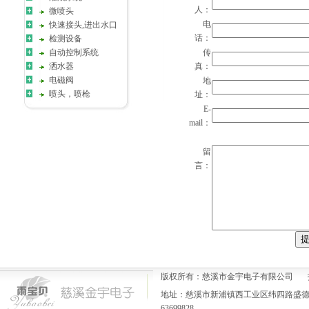
人：
微喷头
电
快速接头,进出水口
话：
检测设备
自动控制系统
传
洒水器
真：
电磁阀
地
喷头，喷枪
址：
E-
mail：
留
言：
版权所有：慈溪市金宇电子有限公司 
地址：慈溪市新浦镇西工业区纬四路盛德一号楼 电
63699828